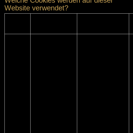
Welche Cookies werden auf dieser
Website verwendet?
Technischer Cookie
Technischer Cookie
Kategorie
Name
Host
Essenziell
real_cookie_banner*
.cabezadetoro.net